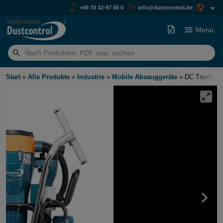
+49 70 32-97 56 0
info@dustcontrol.de
Menü
Suchen
nach:
Start
»
Alle Produkte
»
Industrie
»
Mobile Absauggeräte
»
DC Tromb Tu