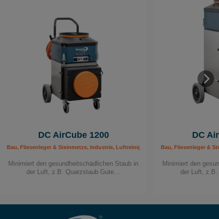
DC AirCube 1200
DC Ai
Bau, Fliesenleger & Steinmetze, Industrie, Luftreiniger, Maler & Lackierer, Mobil
Bau, Fliesenleger & St
Minimiert den gesundheitschädlichen Staub in
Minimiert den gesun
der Luft, z.B. Quarzstaub Gute…
der Luft, z.