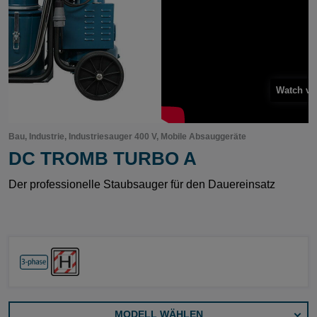
Watc
Bau, Industrie, Industriesauger 400 V, Mobile Absauggeräte
DC TROMB TURBO A
Der professionelle Staubsauger für den Dauereinsatz
MODELL WÄHLEN