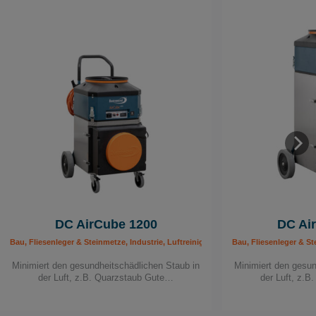
DC AirCube 1200
DC Ai
Bau, Fliesenleger & Steinmetze, Industrie, Luftreiniger, Maler & Lackierer, Mobil
Bau, Fliesenleger & St
Minimiert den gesundheitschädlichen Staub in
Minimiert den gesun
der Luft, z.B. Quarzstaub Gute…
der Luft, z.