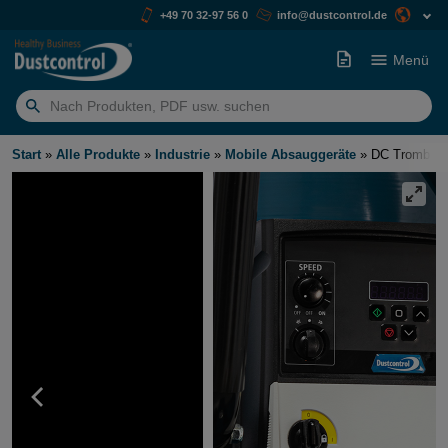
+49 70 32-97 56 0
info@dustcontrol.de
Menü
Suchen
nach:
Start
»
Alle Produkte
»
Industrie
»
Mobile Absauggeräte
»
DC Tromb Tu