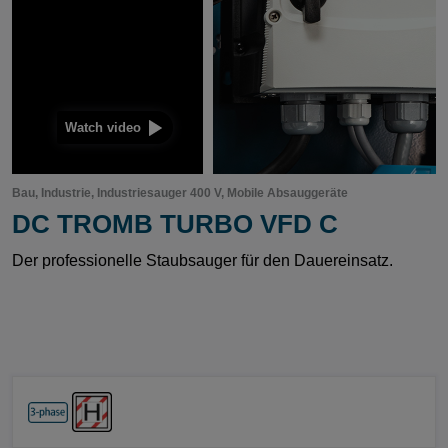
Watch video
Bau, Industrie, Industriesauger 400 V, Mobile Absauggeräte
DC TROMB TURBO VFD C
Der professionelle Staubsauger für den Dauereinsatz.