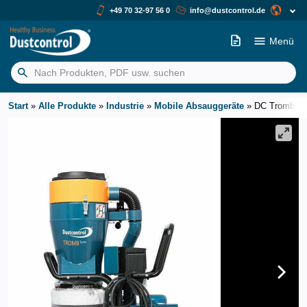
+49 70 32-97 56 0
info@dustcontrol.de
Menü
Suchen
nach:
Start
»
Alle Produkte
»
Industrie
»
Mobile Absauggeräte
»
DC Tromb Tu