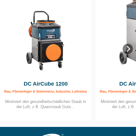
DC AirCube 1200
DC Ai
Bau, Fliesenleger & Steinmetze, Industrie, Luftreiniger, Maler & Lackierer, Mobil
Bau, Fliesenleger & St
Minimiert den gesundheitschädlichen Staub in
Minimiert den gesun
der Luft, z.B. Quarzstaub Gute…
der Luft, z.