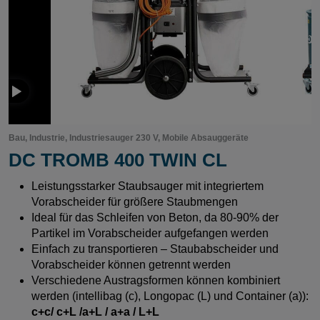
o
Bau, Industrie, Industriesauger 230 V, Mobile Absauggeräte
DC TROMB 400 TWIN CL
Leistungsstarker Staubsauger mit integriertem
Vorabscheider für größere Staubmengen
Ideal für das Schleifen von Beton, da 80-90% der
Partikel im Vorabscheider aufgefangen werden
Einfach zu transportieren – Staubabscheider und
Vorabscheider können getrennt werden
Verschiedene Austragsformen können kombiniert
werden (intellibag (c), Longopac (L) und Container (a)):
c+c/ c+L /a+L / a+a / L+L