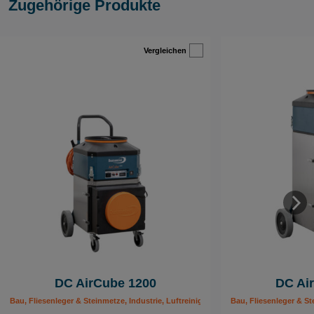
Zugehörige Produkte
Vergleichen
DC AirCube 1200
DC Ai
Bau, Fliesenleger & Steinmetze, Industrie, Luftreiniger, Maler & Lackierer, Mobil
Bau, Fliesenleger & St