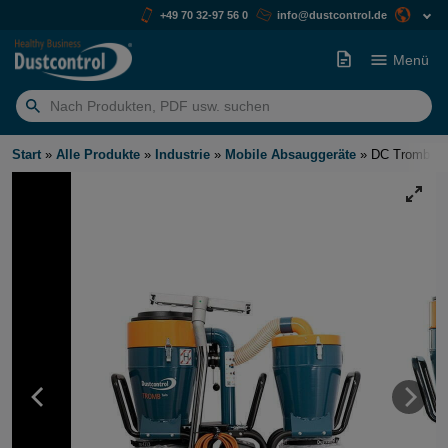
+49 70 32-97 56 0
info@dustcontrol.de
Menü
Suchen
nach:
Start
»
Alle Produkte
»
Industrie
»
Mobile Absauggeräte
»
DC Tromb 40