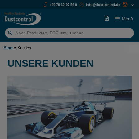
+49 70 32-97 56 0
info@dustcontrol.de
Menü
Suchen
nach:
Start
»
Kunden
UNSERE KUNDEN