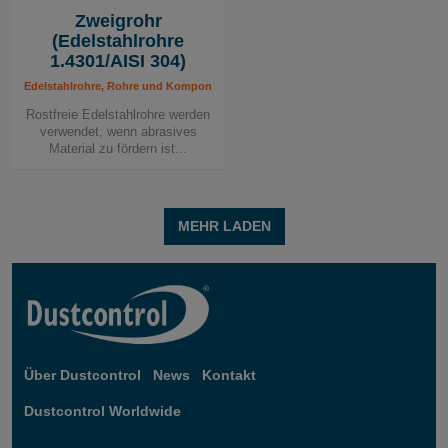
Zweigrohr
(Edelstahlrohre
1.4301/AISI 304)
Edelstahlrohre, Rohre und Komponenten, Rohrleitungssystem
Rostfreie Edelstahlrohre werden
verwendet, wenn abrasives
Material zu fördern ist...
MEHR LADEN
Über Dustcontrol
News
Kontakt
Dustcontrol Worldwide