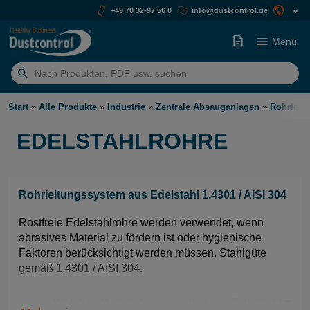
+49 70 32-97 56 0
info@dustcontrol.de
Menü
Suchen
nach:
Start
»
Alle Produkte
»
Industrie
»
Zentrale Absauganlagen
»
Rohrleit
EDELSTAHLROHRE
Rohrleitungssystem aus Edelstahl 1.4301 / AISI 304
Rostfreie Edelstahlrohre werden verwendet, wenn
abrasives Material zu fördern ist oder hygienische
Faktoren berücksichtigt werden müssen. Stahlgüte
gemäß 1.4301 / AISI 304.
Welches Rohrleitungssystem aus Edelstahl nutz