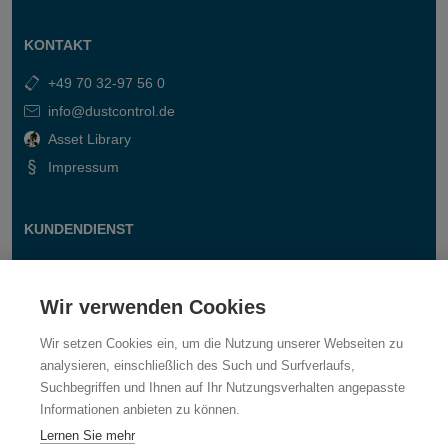
KONTAKT
+49 70 32-97 56 0
info@dustcontrol.de
Asset Library
Impressum
KUNDENDIENST
Kontakt
Fragen & Antworten
Wir verwenden Cookies
Wir setzen Cookies ein, um die Nutzung unserer Webseiten zu
analysieren, einschließlich des Such und Surfverlaufs,
Suchbegriffen und Ihnen auf Ihr Nutzungsverhalten angepasste
Informationen anbieten zu können.
Lernen Sie mehr