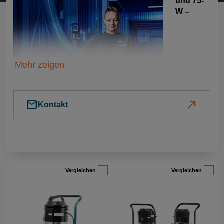
und 75-
W –
Mehr zeigen
mail
north_east
Kontakt
Vergleichen
Vergleichen