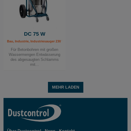
DC 75 W
Bau, Industrie, Industriesauger 230 V, Mobile Absauggeräte, Sanitär / Heizung /
Für Betonbohren mit großen
Wassermengen Entwässerung
des abgesaugten Schlamms
mit...
MEHR LADEN
Über Dustcontrol
News
Kontakt