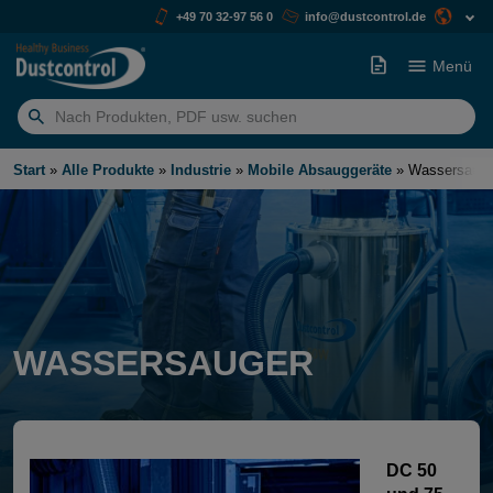
+49 70 32-97 56 0
info@dustcontrol.de
Menü
Suchen
nach:
Start
»
Alle Produkte
»
Industrie
»
Mobile Absauggeräte
»
Wassersauge
WASSERSAUGER
DC 50