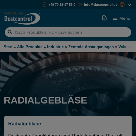
+49 70 32-97 56 0
info@dustcontrol.de
Menü
Suchen
nach:
Start
»
Alle Produkte
»
Industrie
»
Zentrale Absauganlagen
»
Vakuume
RADIALGEBLÄSE
Radialgebläse
Dustcontrol-Ventilatoren sind Radialgebläse. Die Luft