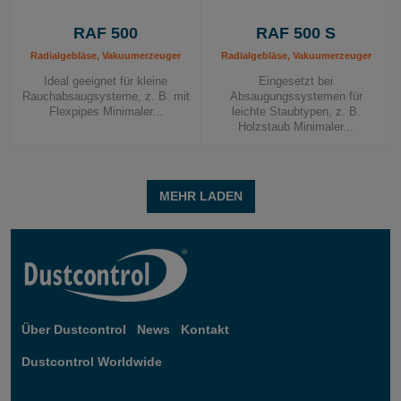
RAF 500
RAF 500 S
Radialgebläse, Vakuumerzeuger
Radialgebläse, Vakuumerzeuger
Ideal geeignet für kleine
Eingesetzt bei
Rauchabsaugsysteme, z. B. mit
Absaugungssystemen für
Flexpipes Minimaler...
leichte Staubtypen, z. B.
Holzstaub Minimaler...
MEHR LADEN
Über Dustcontrol
News
Kontakt
Dustcontrol Worldwide