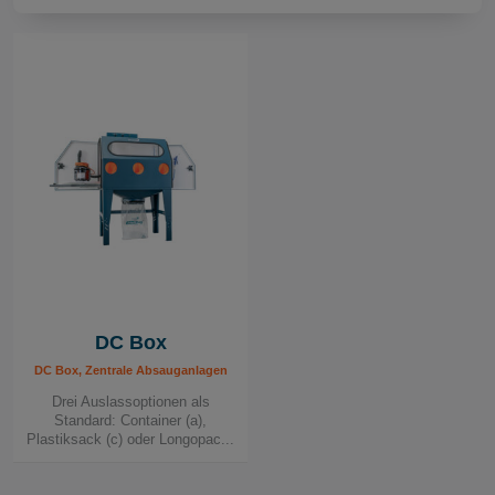
Die DC Box ist einfach zu nutzen. Werkzeuge und
Maschinen werden über die Seitentür eingeschoben
und auf den rotierenden Arbeitstisch gelegt. Diese
werden dann entweder abgesaugt oder mit Druckluft
sauber geblasen. Der feine Staub wird abgesaugt und
über ein Rohrleitungssystem zu einer Zentralanlage
geleitet. Die Größe der Zentralanlage und die
Bemessung des Rohrleitungssystems können an die
Bedürfnisse des Kunden angepasst werden. Das
System kann auch zu einem zentralen Absauggerät mit
leicht zugänglichen Anschlüssen in der gesamten
Werkstatt erweitert werden.
DC Box
DC Box, Zentrale Absauganlagen
Drei Auslassoptionen als
Standard: Container (a),
Plastiksack (c) oder Longopac...