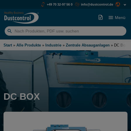
+49 70 32-97 56 0
info@dustcontrol.de
Menü
Suchen
nach:
Start
»
Alle Produkte
»
Industrie
»
Zentrale Absauganlagen
»
DC Box
DC BOX