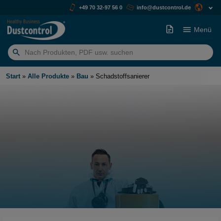
+49 70 32-97 56 0
info@dustcontrol.de
Menü
Suchen
nach:
Start
»
Alle Produkte
»
Bau
»
Schadstoffsanierer