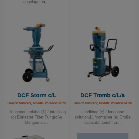
abgelagerter,...
DCF Storm c/L
DCF Tromb c/L/a
Bodensanierer, Mobile Vorabscheider, Mobile Vorabscheider, Schadstoffsanierer,
Bodensanierer, Mobile Vorabscheider, M
+longopac-solution(L) / intellibag
+intellibag (c) / longopac-
(c) Entlastet Filter Für große
solution(L) /container (a) Große
Mengen an...
Kapazität Leicht zu...