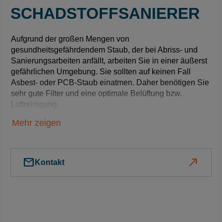
SCHADSTOFFSANIERER
Aufgrund der großen Mengen von
gesundheitsgefährdendem Staub, der bei Abriss- und
Sanierungsarbeiten anfällt, arbeiten Sie in einer äußerst
gefährlichen Umgebung. Sie sollten auf keinen Fall
Asbest- oder PCB-Staub einatmen. Daher benötigen Sie
sehr gute Filter und eine optimale Belüftung bzw.
Luftreinigung.
Mehr zeigen
Natürlich brauchen Sie dazu
mail
north_east
ein Gerät, das speziell auf die
Kontakt
Herausforderungen Ihres
Arbeitsumfelds abgestimmt
ist.