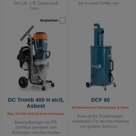
der Luft, z.B. Quarzstaub
bis zu einer Größe von...
Gute...
Vergleichen
DC Tromb 400 H a/c/L
DCF 60
Asbest
Bodensanierer, Fliesenleger & Steinmetz
Bau, H-Linie Asbest Industriesauger, Industriesauger 230 V, Mobile Absauggerät
Kann große Staubmengen
verarbeiten Für die Abscheidung
Baustaubsauger mit IFA
von grobem Schmutz...
Zertifikat (geeignet zum
Aufsaugen und Abscheiden