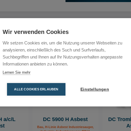
n weit verbreitetes
gefährlich herausstellte.
ndustrie entstanden. Da
Vergleichen
Vergleichen
es mit Vorsicht und auf
Wir verwenden Cookies
ohne Schutzmaßnahmen
Wir setzen Cookies ein, um die Nutzung unserer Webseiten zu
analysieren, einschließlich des Such und Surfverlaufs,
fasern?
Suchbegriffen und Ihnen auf Ihr Nutzungsverhalten angepasste
Informationen anbieten zu können.
uft gelangen, müssen sie
Lernen Sie mehr
n und anschließend ohne
 Am kritischsten für die
n 0,1 und 3 µm. Ein
Einstellungen
ALLE COOKIES ERLAUBEN
unge gespeichert.
ispiele für gefährliche
ubpartikeln, die an vielen
 a/c/L
DC 5900 H Asbest
DC Tromb
st
A
Bau, H-Linie Asbest Industriesauger,