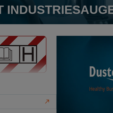
ST INDUSTRIESAUG
sicht entsorgt werden muss.
saugung von Asbest und
zu mit verschiedenen
usgestattet.
north_east
 gefährlich?