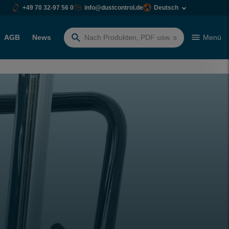
+49 70 32-97 56 0
info@dustcontrol.de
Deutsch
AGB
News
Menü
Suchen
nach: