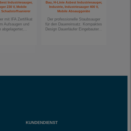
best Industriesauger,
Bau, H-Linie Asbest Industriesauger,
uger 230 V, Mobile
Industrie, Industriesauger 400 V,
 Schadstoffsanierer
Mobile Absauggeräte
 mit IFA Zertifikat
Der professionelle Staubsauger
um Aufsaugen und
für den Dauereinsatz. Kompaktes
abgelagerter,...
Design Dauerläufer Eingebauter...
KUNDENDIENST