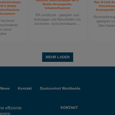
Industrie, Industriesauger 400 V,
Industriesauger,
Bau, H-Linie As
sauger von
Mobile Absauggeräte,
30 V, Mobile
Industriesa
Schadstoffsanierer
stoffsanierer,
Absauggeräte,
Stuckateure
IFA-zertifiziert - geeignet zum
Baustaubsauger
Aufsaugen und Abscheiden von
n höchsten
(geeignet z
trockenen, nicht brennbaren,...
n höchste Ansprüche
erschiedener
Abscheiden 
st unser
om deutschen IFA
fter...
tatischen Schlauch,
iellen Plastiksäcken
estattet.
MEHR LADEN
rfahren, besuchen Sie
chüre über
DC Safe
sicher sind, welche
ie sich an unser
News
Kontakt
Dustcontrol Worldwide
n Asbest keine
heit ein!
KONTAKT
e effiziente
berere