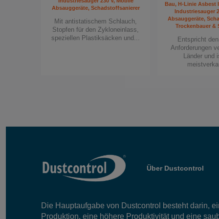
Industriesauger 230 V, Mobile
Bau, H-Linie Asbest 
Asbest-Industriestaub
Absauggeräte, Schadstoffsanierer
Industriesauger 2
Absauggeräte, Schad
Dustcontrol
Mit antistatischem Schlauch,
Trockenbauer & 
Stopfen für den Zykloneinlass,
speziellen Plastiksäcken und...
Entspricht de
Die Asbestsauger von Dustcontrol erfülle
Anforderungen v
Länder und i
an Gesundheit und Sicherheit und sind v
meistverkau
zertifiziert. Der Sauger ist mit einem antis
einem Stopfen für den Zykloneinlass, spez
und anderen Sicherheitsvorkehrungen ausg
Um mehr über unsere Produktpalette zu e
die
Produktseiten
und lesen Sie die
Bros
Asbestos Removal
. Wenn Sie sich nicht 
Maschine Sie verwenden sollen, wenden S
Verkaufsorganisation
.
Über Dustcontrol
Gehen Sie bei der Entfernung vo
Kompromisse für Ihre Gesund
Die Hauptaufgabe von Dustcontrol besteht darin, ein
Produktion, eine höhere Produktivität und eine sau