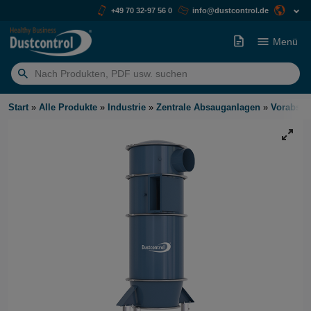
+49 70 32-97 56 0
info@dustcontrol.de
Menü
Suchen
nach:
Start
»
Alle Produkte
»
Industrie
»
Zentrale Absauganlagen
»
Vorabsch