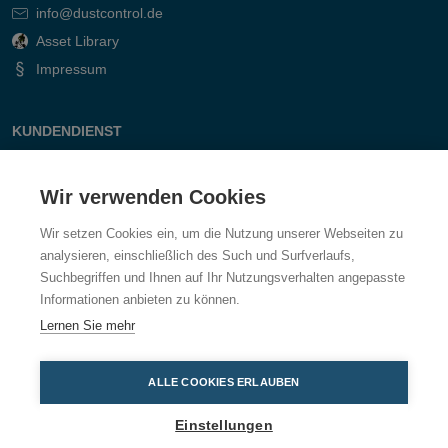
info@dustcontrol.de
Asset Library
Impressum
KUNDENDIENST
Kontakt
Wir verwenden Cookies
Fragen & Antworten
Wir setzen Cookies ein, um die Nutzung unserer Webseiten zu
analysieren, einschließlich des Such und Surfverlaufs,
Suchbegriffen und Ihnen auf Ihr Nutzungsverhalten angepasste
Informationen anbieten zu können.
Lernen Sie mehr
ALLE COOKIES ERLAUBEN
Einstellungen