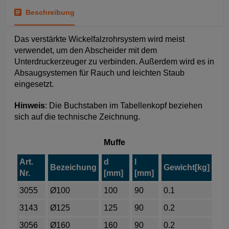
Beschreibung
Das verstärkte Wickelfalzrohrsystem wird meist
verwendet, um den Abscheider mit dem
Unterdruckerzeuger zu verbinden. Außerdem wird es in
Absaugsystemen für Rauch und leichten Staub
eingesetzt.
Hinweis
: Die Buchstaben im Tabellenkopf beziehen
sich auf die technische Zeichnung.
Muffe
Art.
d
l
Bezeichung
Gewicht[kg]
Nr.
[mm]
[mm]
3055
Ø100
100
90
0.1
3143
Ø125
125
90
0.2
3056
Ø160
160
90
0.2