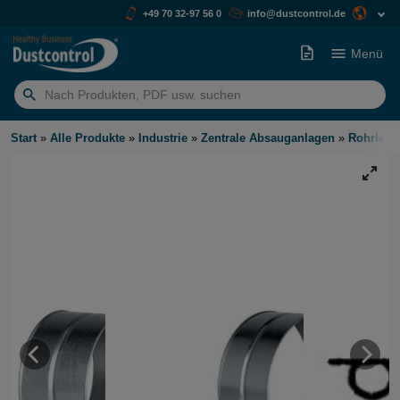
+49 70 32-97 56 0
info@dustcontrol.de
Menü
Suchen
nach:
Start
»
Alle Produkte
»
Industrie
»
Zentrale Absauganlagen
»
Rohrleit