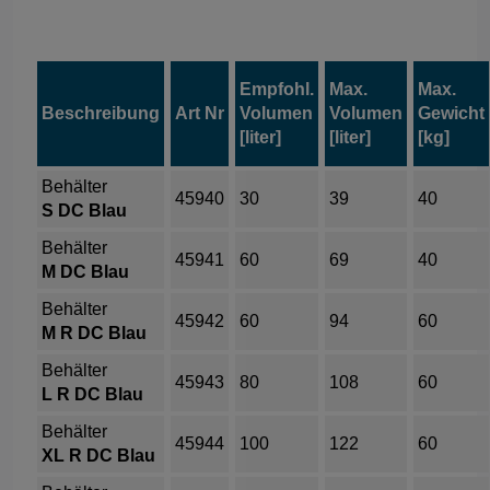
Empfohl.
Max.
Max.
Beschreibung
Art Nr
Volumen
Volumen
Gewicht
[liter]
[liter]
[kg]
Behälter
45940
30
39
40
S DC Blau
Behälter
45941
60
69
40
M DC Blau
Behälter
45942
60
94
60
M R DC
Blau
Behälter
45943
80
108
60
L R DC Blau
Behälter
45944
100
122
60
XL R DC Blau