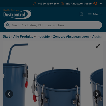
+49 70 32-97 56 0
info@dustcontrol.de
Menü
Suchen
nach:
Start
»
Alle Produkte
»
Industrie
»
Zentrale Absauganlagen
»
Austrags