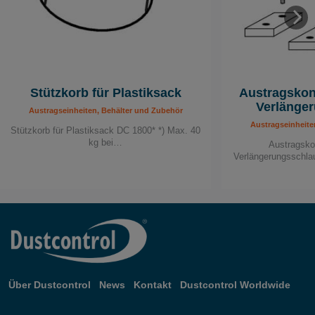
Stützkorb für Plastiksack
Austragskon
Verlänge
Austragseinheiten, Behälter und Zubehör
Austragseinheite
Stützkorb für Plastiksack DC 1800* *) Max. 40
kg bei…
Austragsko
Verlängerungsschla
Über Dustcontrol
News
Kontakt
Dustcontrol Worldwide