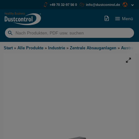
+49 70 32-97 56 0
info@dustcontrol.de
Menü
Suchen
nach:
Start
»
Alle Produkte
»
Industrie
»
Zentrale Absauganlagen
»
Austrags