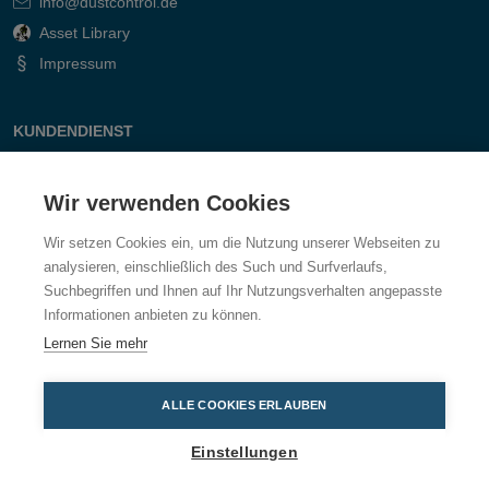
info@dustcontrol.de
Asset Library
Impressum
KUNDENDIENST
Kontakt
Wir verwenden Cookies
Fragen & Antworten
Wir setzen Cookies ein, um die Nutzung unserer Webseiten zu
analysieren, einschließlich des Such und Surfverlaufs,
Suchbegriffen und Ihnen auf Ihr Nutzungsverhalten angepasste
Informationen anbieten zu können.
Lernen Sie mehr
ALLE COOKIES ERLAUBEN
Einstellungen