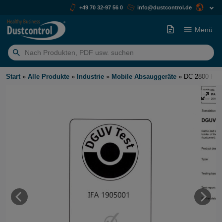
+49 70 32-97 56 0
info@dustcontrol.de
Menü
Suchen
nach:
Start
»
Alle Produkte
»
Industrie
»
Mobile Absauggeräte
»
DC 2800 H E