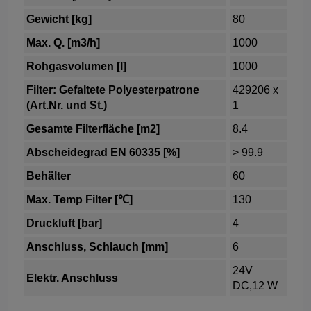
Gewicht [kg]
80
Max. Q. [m3/h]
1000
Rohgasvolumen [l]
1000
Filter: Gefaltete Polyesterpatrone
429206 x
(Art.Nr. und St.)
1
Gesamte Filterfläche [m2]
8.4
Abscheidegrad EN 60335 [%]
> 99.9
Behälter
60
Max. Temp Filter [℃]
130
Druckluft [bar]
4
Anschluss, Schlauch [mm]
6
24V
Elektr. Anschluss
DC,12 W