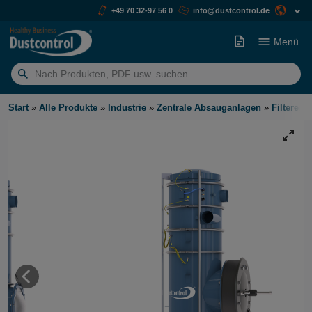
+49 70 32-97 56 0
info@dustcontrol.de
Menü
Suchen
nach:
Start
»
Alle Produkte
»
Industrie
»
Zentrale Absauganlagen
»
Filterein