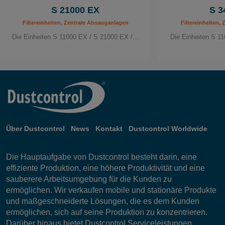
S 21000 EX
S 3
Filtereinheiten, Zentrale Absauganlagen
Filtereinheiten,
Die Einheiten S 11000 EX / S 21000 EX /…
Die Einheiten S 1
Über Dustcontrol
News
Kontakt
Dustcontrol Worldwide
Die Hauptaufgabe von Dustcontrol besteht darin, eine
effiziente Produktion, eine höhere Produktivität und eine
sauberere Arbeitsumgebung für die Kunden zu
ermöglichen. Wir verkaufen mobile und stationäre Produkte
und maßgeschneiderte Lösungen, die es dem Kunden
ermöglichen, sich auf seine Produktion zu konzentrieren.
Darüber hinaus bietet Dustcontrol Serviceleistungen