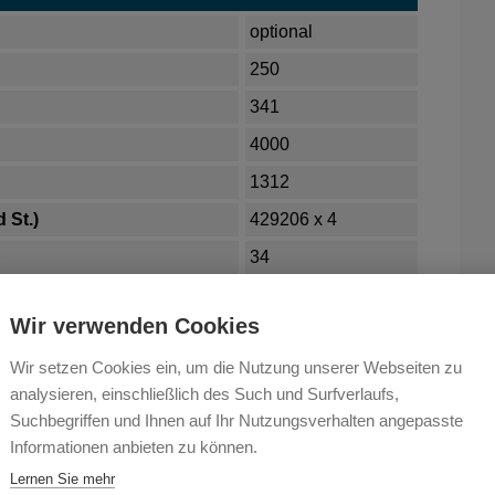
optional
250
341
4000
1312
 St.)
429206 x 4
34
> 99.9
Wir verwenden Cookies
60
Wir setzen Cookies ein, um die Nutzung unserer Webseiten zu
130
analysieren, einschließlich des Such und Surfverlaufs,
4
Suchbegriffen und Ihnen auf Ihr Nutzungsverhalten angepasste
6
Informationen anbieten zu können.
Lernen Sie mehr
24V DC,12 W