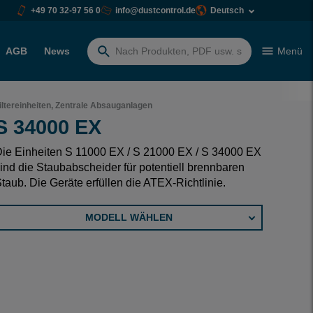
+49 70 32-97 56 0
info@dustcontrol.de
Deutsch
AGB
News
Menü
Suchen
nach:
iltereinheiten, Zentrale Absauganlagen
S 34000 EX
ie Einheiten S 11000 EX / S 21000 EX / S 34000 EX
ind die Staubabscheider für potentiell brennbaren
taub. Die Geräte erfüllen die ATEX-Richtlinie.
MODELL WÄHLEN