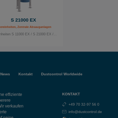
S 21000 EX
tereinheiten, Zentrale Absauganlagen
inheiten S 11000 EX / S 21000 EX /…
News
Kontakt
Dustcontrol Worldwide
KONTAKT
e effiziente
berere
+49 70 32-97 56 0
ir verkaufen
erte
info@dustcontrol.de
f seine